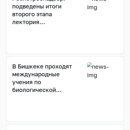
подведены итоги
второго этапа
лектория
«Санпросвет»
В Бишкеке проходят
международные
учения по
биологической
безопасности с
использованием
мобильных
лабораторий