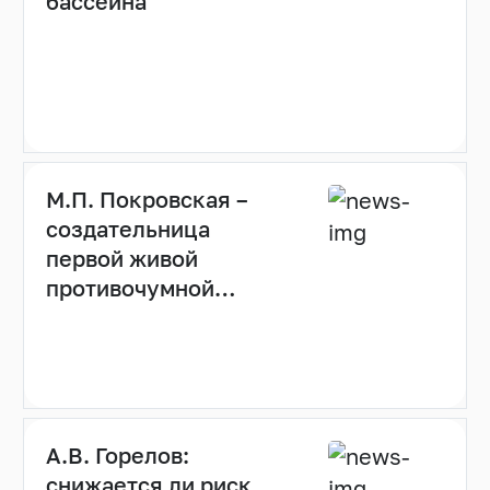
бассейна
М.П. Покровская –
создательница
первой живой
противочумной
вакцины
А.В. Горелов:
снижается ли риск