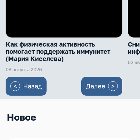
Как физическая активность
Cни
помогает поддержать иммунитет
инф
(Мария Киселева)
02 ав
08 августа 2026
Назад
Далее
Новое